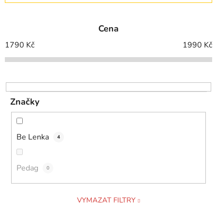
z
e
Cena
n
í
1790
Kč
1990
Kč
p
r
o
d
Značky
u
k
t
Be Lenka
4
ů
Pedag
0
VYMAZAT FILTRY