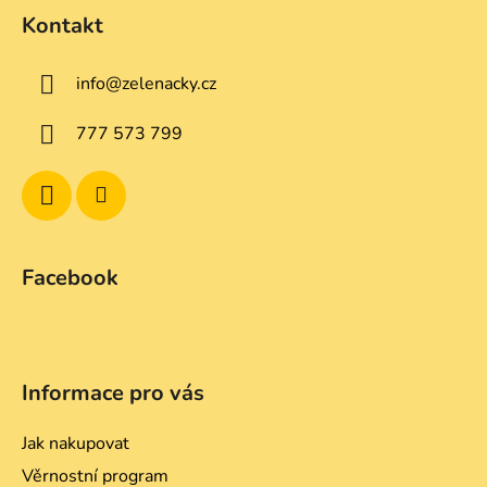
á
d
Kontakt
p
a
a
c
info
@
zelenacky.cz
t
í
p
í
777 573 799
r
v
k
y
v
ý
Facebook
p
i
s
u
Informace pro vás
Jak nakupovat
Věrnostní program