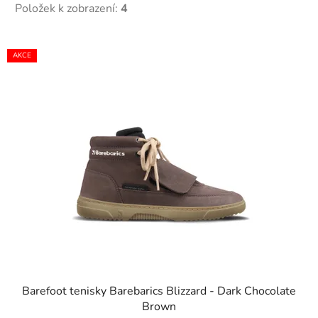
Položek k zobrazení:
4
V
AKCE
ý
p
i
s
p
r
o
d
u
k
t
ů
Barefoot tenisky Barebarics Blizzard - Dark Chocolate
Brown