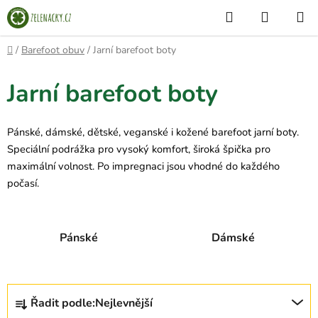
Přejít
Hledat
NÁKUP
na
KOŠÍK
obsah
Domů
/
Barefoot obuv
/
Jarní barefoot boty
Jarní barefoot boty
Pánské, dámské, dětské, veganské i kožené barefoot jarní boty.
Speciální podrážka pro vysoký komfort, široká špička pro
maximální volnost. Po impregnaci jsou vhodné do každého
počasí.
Pánské
Dámské
Ř
Řadit podle:
Nejlevnější
a