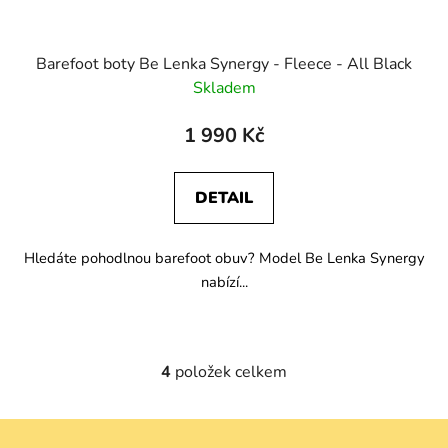
Barefoot boty Be Lenka Synergy - Fleece - All Black
Skladem
1 990 Kč
DETAIL
Hledáte pohodlnou barefoot obuv? Model Be Lenka Synergy
nabízí...
4
položek celkem
O
v
l
Z
á