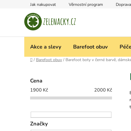
Přejít
Jak nakupovat
Věrnostní program
Doprava
na
obsah
Akce a slevy
Barefoot obuv
Péče
Domů
/
Barefoot obuv
/
Barefoot boty v černé barvě, dámsk
P
o
Cena
s
1900
Kč
2000
Kč
t
r
a
n
n
Značky
í