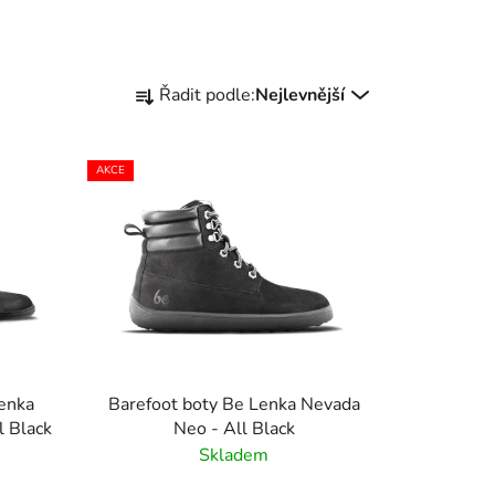
Ř
Řadit podle:
Nejlevnější
a
z
e
AKCE
n
í
p
r
o
d
u
k
Lenka
Barefoot boty Be Lenka Nevada
t
l Black
Neo - All Black
ů
Skladem