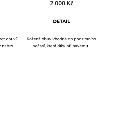
2 000 Kč
DETAIL
oot obuv?
Kožená obuv vhodná do podzimního
nabízí...
počasí, která díky přilnavému...