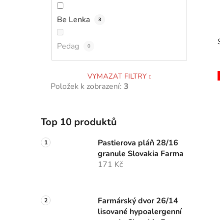
p
Be Lenka
a
3
n
Pedag
e
0
l
VYMAZAT FILTRY
Položek k zobrazení:
3
i
Top 10 produktů
Pastierova pláň 28/16
granule Slovakia Farma
171 Kč
Farmárský dvor 26/14
lisované hypoalergenní