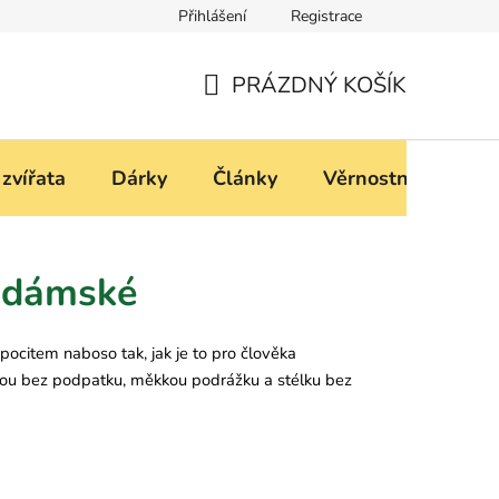
Přihlášení
Registrace
í
Podmínky ochrany osobních údajů
PRÁZDNÝ KOŠÍK
NÁKUPNÍ
KOŠÍK
 zvířata
Dárky
Články
Věrnostní progra
, dámské
pocitem naboso tak, jak je to pro člověka
, jsou bez podpatku, měkkou podrážku a stélku bez