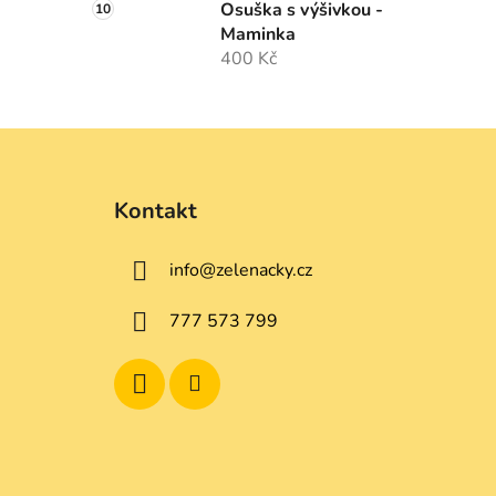
Osuška s výšivkou -
Maminka
400 Kč
Z
á
Kontakt
p
a
info
@
zelenacky.cz
t
í
777 573 799