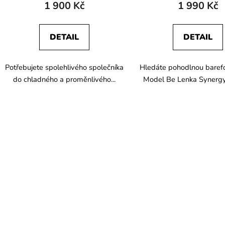
ů
1 900 Kč
1 990 Kč
DETAIL
DETAIL
Potřebujete spolehlivého společníka
Hledáte pohodlnou baref
do chladného a proměnlivého...
Model Be Lenka Synergy 
O
v
l
á
d
a
c
í
p
r
v