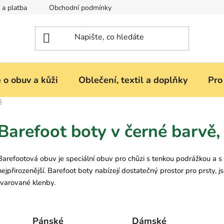
 a platba
Obchodní podmínky
Reklamace nebo vrácení zbož
 o obuv a kůži
Oblečení, textil a doplňky
Pro
é
Barefoot boty v černé barvě
Barefootová obuv je speciální obuv pro chůzi s tenkou podrážkou a s 
nejpřirozenější. Barefoot boty nabízejí dostatečný prostor pro prsty
tvarované klenby.
Pánské
Dámské