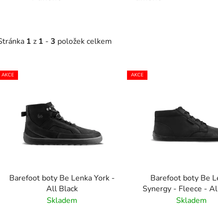
Stránka
1
z
1
-
3
položek celkem
V
AKCE
AKCE
ý
p
s
p
r
o
d
Barefoot boty Be Lenka York -
Barefoot boty Be 
u
All Black
Synergy - Fleece - Al
k
Skladem
Skladem
t