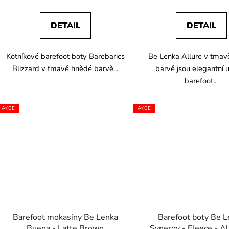
DETAIL
DETAIL
Kotníkové barefoot boty Barebarics
Be Lenka Allure v tmav
Blizzard v tmavě hnědé barvě...
barvě jsou elegantní 
barefoot...
AKCE
AKCE
Barefoot mokasíny Be Lenka
Barefoot boty Be 
Buena - Latte Brown
Synergy - Fleece - Al