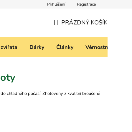
Přihlášení
Registrace
í
Podmínky ochrany osobních údajů
PRÁZDNÝ KOŠÍK
NÁKUPNÍ
KOŠÍK
 zvířata
Dárky
Články
Věrnostní progra
oty
do chladného počasí. Zhotoveny z kvalitní broušené