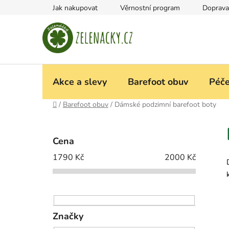
Přejít
Jak nakupovat
Věrnostní program
Doprava
na
obsah
Akce a slevy
Barefoot obuv
Péče
Domů
/
Barefoot obuv
/
Dámské podzimní barefoot boty
P
o
Cena
s
1790
Kč
2000
Kč
t
r
a
n
n
Značky
í