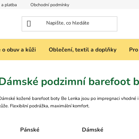
 a platba
Obchodní podmínky
Reklamace nebo vrácení zbož
 o obuv a kůži
Oblečení, textil a doplňky
Pro
Dámské podzimní barefoot b
Dámské kožené barefoot boty Be Lenka jsou po impregnaci vhodné i 
kůže. Flexibilní podrážka, maximální komfort.
Pánské
Dámské