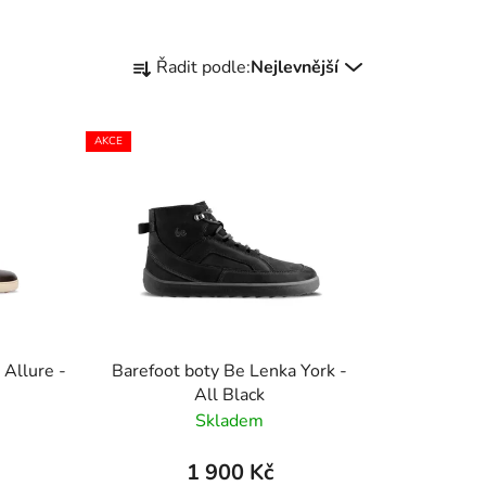
Ř
Řadit podle:
Nejlevnější
a
z
e
AKCE
n
í
p
r
o
d
u
k
 Allure -
Barefoot boty Be Lenka York -
t
All Black
ů
Skladem
1 900 Kč