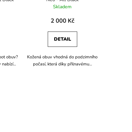
Skladem
2 000 Kč
DETAIL
oot obuv?
Kožená obuv vhodná do podzimního
nabízí...
počasí, která díky přilnavému...