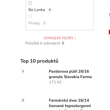
p
Be Lenka
a
6
n
Pedag
e
0
l
VYMAZAT FILTRY
Položek k zobrazení:
6
i
Top 10 produktů
Pastierova pláň 28/16
granule Slovakia Farma
171 Kč
Farmárský dvor 26/14
lisované hypoalergenní