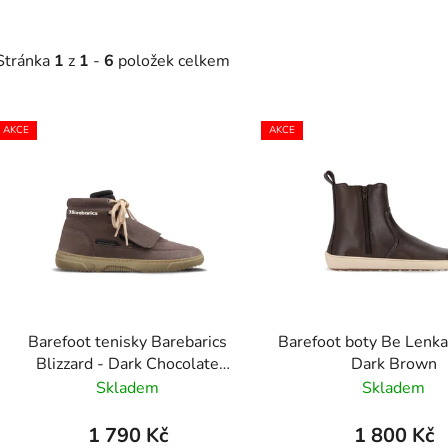
Stránka
1
z
1
-
6
položek celkem
V
AKCE
AKCE
ý
p
s
p
r
o
d
Barefoot tenisky Barebarics
Barefoot boty Be Lenka
u
Blizzard - Dark Chocolate
Dark Brown
k
Brown
Skladem
Skladem
t
ů
1 790 Kč
1 800 Kč