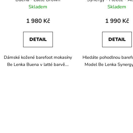
Skladem
Skladem
1 980 Kč
1 990 Kč
DETAIL
DETAIL
Dámské kožené barefoot mokasíny
Hledáte pohodlnou baref
Be Lenka Buena v latté barvě....
Model Be Lenka Synergy 
O
v
l
á
d
a
c
í