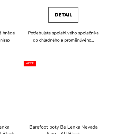
DETAIL
ě hnědé
Potřebujete spolehlivého společníka
unisex
do chladného a proměnlivého...
AKCE
Lenka
Barefoot boty Be Lenka Nevada
l Black
Neo - All Black